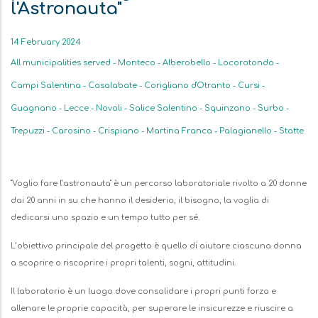
l'Astronauta"
Data
14 February 2024
All municipalities served - Monteco - Alberobello - Locorotondo -
Campi Salentina - Casalabate - Corigliano d'Otranto - Cursi -
Guagnano - Lecce - Novoli - Salice Salentino - Squinzano - Surbo -
Trepuzzi - Carosino - Crispiano - Martina Franca - Palagianello - Statte
Descrizione
"Voglio fare l’astronauta" è un percorso laboratoriale rivolto a 20 donne
dai 20 anni in su che hanno il desiderio, il bisogno, la voglia di
dedicarsi uno spazio e un tempo tutto per sé.
L’obiettivo principale del progetto è quello di aiutare ciascuna donna
a scoprire o riscoprire i propri talenti, sogni, attitudini.
Il laboratorio è un luogo dove consolidare i propri punti forza e
allenare le proprie capacità, per superare le insicurezze e riuscire a