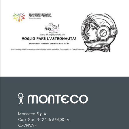
Immagine
Monteco S.p.A.
Cap. Soc. € 2.105.664,00 i.v.
C.F./P.IVA -