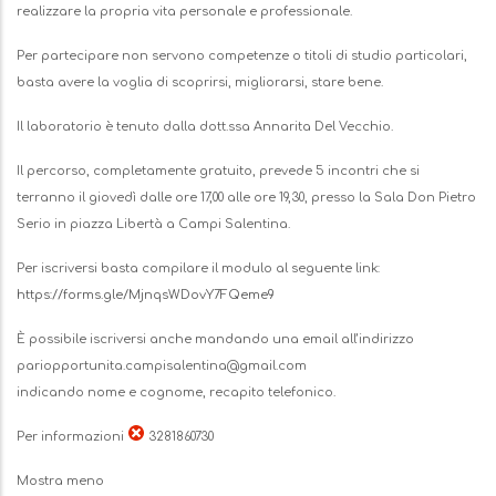
realizzare la propria vita personale e professionale.
Per partecipare non servono competenze o titoli di studio particolari,
basta avere la voglia di scoprirsi, migliorarsi, stare bene.
Il laboratorio è tenuto dalla dott.ssa Annarita Del Vecchio.
Il percorso, completamente gratuito, prevede 5 incontri che si
terranno il giovedì dalle ore 17,00 alle ore 19,30, presso la Sala Don Pietro
Serio in piazza Libertà a Campi Salentina.
Per iscriversi basta compilare il modulo al seguente link:
https://forms.gle/MjnqsWDovY7FQeme9
È possibile iscriversi anche mandando una email all’indirizzo
pariopportunita.campisalentina@gmail.com
indicando nome e cognome, recapito telefonico.
Per informazioni
3281860730
Mostra meno