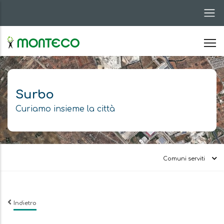
Salta
al
contenuto
principale
Surbo
Curiamo insieme la città
Comuni serviti
Indietro