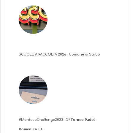
SCUOLE A RACCOLTA 2026 - Comune di Surbo
​#MontecoChallenge2023 - 𝟭° 𝗧𝗼𝗿𝗻𝗲𝗼 𝗣𝗮𝗱𝗲𝗹 -
𝗗𝗼𝗺𝗲𝗻𝗶𝗰𝗮 𝟭𝟭…