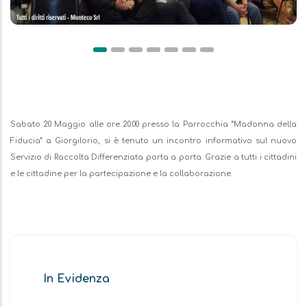
Descrizione
Sabato 20 Maggio alle ore 20.00 presso la Parrocchia “Madonna della
Fiducia” a Giorgilorio, si è tenuto un incontro informativo sul nuovo
Servizio di Raccolta Differenziata porta a porta. Grazie a tutti i cittadini
e le cittadine per la partecipazione e la collaborazione.
In Evidenza