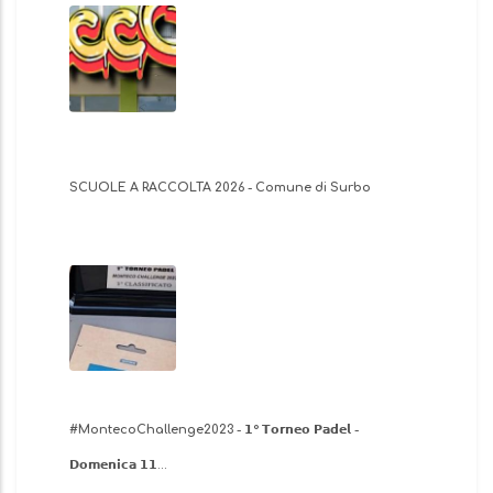
SCUOLE A RACCOLTA 2026 - Comune di Surbo
​#MontecoChallenge2023 - 𝟭° 𝗧𝗼𝗿𝗻𝗲𝗼 𝗣𝗮𝗱𝗲𝗹 -
𝗗𝗼𝗺𝗲𝗻𝗶𝗰𝗮 𝟭𝟭…