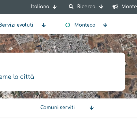
Italiano
Ricerca
Monte
Mostra ulteriori azioni
Servizi evoluti
Monteco
eme la città
Comuni serviti
Comuni
serviti