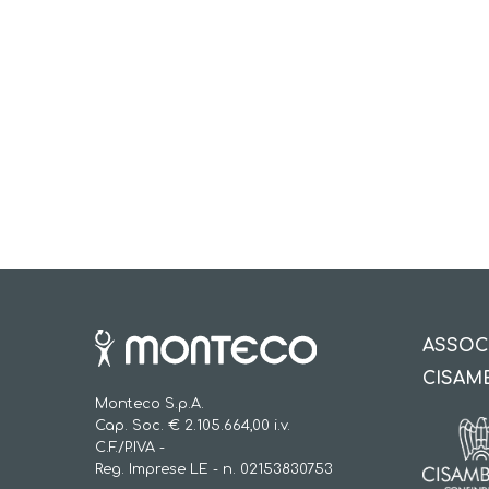
ASSOC
CISAM
Monteco S.p.A.
Cap. Soc. € 2.105.664,00 i.v.
C.F./P.IVA -
Reg. Imprese LE - n. 02153830753