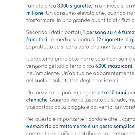
fumate circa
3.000 sigarette
, in un mese si arr
milione
. Un consumo elevato che, quando no
trasformarsi in una grande quantità di rifiuti
Secondo i dati riportati,
1 persona su 4 è fuma
fumatori
. In media, si parla di
12 sigarette al g
soprattutto se si considera che non tutti i mo
Il problema principale non è solo il consumo 
vengono gettati a terra circa
5.000 mozziconi
.
nell’ambiente. Un’abitudine apparentemente p
del suolo e sulla tutela degli ecosistemi.
Un mozzicone può impiegare
oltre 10 anni
per
chimiche
. Quando viene lasciato su strade, ma
trasportato dalla pioggia e dal vento, arrivand
Per questo è importante ricordare che il ca
e smaltirla correttamente è un gesto semplic
contenitori significa contribuire concretament