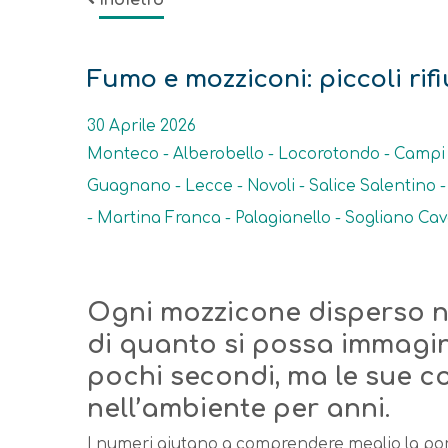
Indietro
Fumo e mozziconi: piccoli rif
Data
30 Aprile 2026
Monteco - Alberobello - Locorotondo - Campi S
Guagnano - Lecce - Novoli - Salice Salentino -
- Martina Franca - Palagianello - Sogliano Ca
Ogni mozzicone disperso n
Descrizione
di quanto si possa immagin
pochi secondi, ma le sue 
nell’ambiente per anni.
I numeri aiutano a comprendere meglio la por