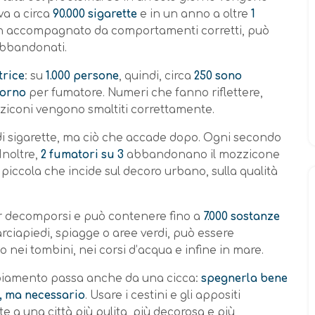
iva a circa
90.000 sigarette
e in un anno a oltre
1
n accompagnato da comportamenti corretti, può
 abbandonati.
trice
: su
1.000 persone
, quindi, circa
250 sono
iorno
per fumatore. Numeri che fanno riflettere,
zziconi vengono smaltiti correttamente.
di sigarette, ma ciò che accade dopo. Ogni secondo
 Inoltre,
2 fumatori su 3
abbandonano il mozzicone
iccola che incide sul decoro urbano, sulla qualità
 decomporsi e può contenere fino a
7.000 sostanze
rciapiedi, spiagge o aree verdi, può essere
o nei tombini, nei corsi d’acqua e infine in mare.
mbiamento passa anche da una cicca:
spegnerla bene
e, ma necessario
. Usare i cestini e gli appositi
e a una città più pulita, più decorosa e più