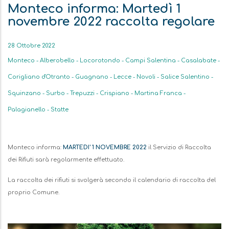
Monteco informa: Martedì 1
novembre 2022 raccolta regolare
Data
28 Ottobre 2022
Monteco - Alberobello - Locorotondo - Campi Salentina - Casalabate -
Corigliano d'Otranto - Guagnano - Lecce - Novoli - Salice Salentino -
Squinzano - Surbo - Trepuzzi - Crispiano - Martina Franca -
Palagianello - Statte
Descrizione
Monteco informa:
MARTEDI' 1 NOVEMBRE 2022
il Servizio di Raccolta
dei Rifiuti sarà regolarmente effettuato.
La raccolta dei rifiuti si svolgerà secondo il calendario di raccolta del
proprio Comune.