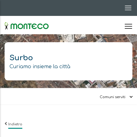
Salta
al
contenuto
principale
Surbo
Curiamo insieme la città
Comuni serviti
Indietro